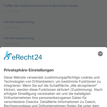
Treffen der Stadtschützenvereine des Kreises Höxter
22. April 2016
Fahnenrestaurierung
7. April 2016
Fahnenrestaurierung
7. April 2016
Schützenverein Warburg von 1591 e.V.
Impressum
|
Datenschutz