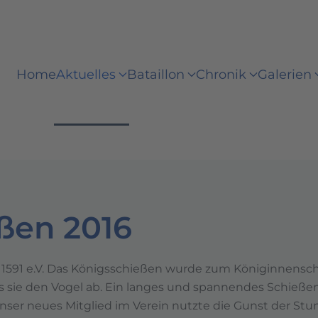
Home
Aktuelles
Bataillon
Chronik
Galerien
ßen 2016
591 e.V. Das Königsschießen wurde zum Königinnenschieß
ss sie den Vogel ab. Ein langes und spannendes Schieß
 unser neues Mitglied im Verein nutzte die Gunst der S