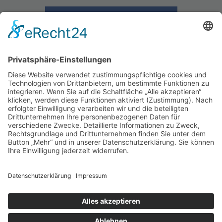
Zurück zum Beitrags-Archiv
Schützenverein Warburg von 1591 e.V.
Impressum
|
Datenschutz
Werde Förderer des
Schützenwesens
Du möchtest unseren Verein unterstützen?
Geht ganz einfach! Wir bedanken uns für deine
Hilfe!