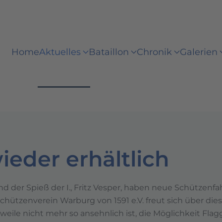
Home
Aktuelles
Bataillon
Chronik
Galerien
eder erhältlich
d der Spieß der I., Fritz Vesper, haben neue Schützenf
hützenverein Warburg von 1591 e.V. freut sich über dies
ile nicht mehr so ansehnlich ist, die Möglichkeit Flag