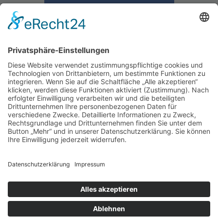
Zurück zum Beitrags-Archiv
Schützenverein Warburg von 1591 e.V.
Impressum
|
Datenschutz
Werde Förderer des
Schützenwesens
Du möchtest unseren Verein unterstützen?
Geht ganz einfach! Wir bedanken uns für deine
Hilfe!