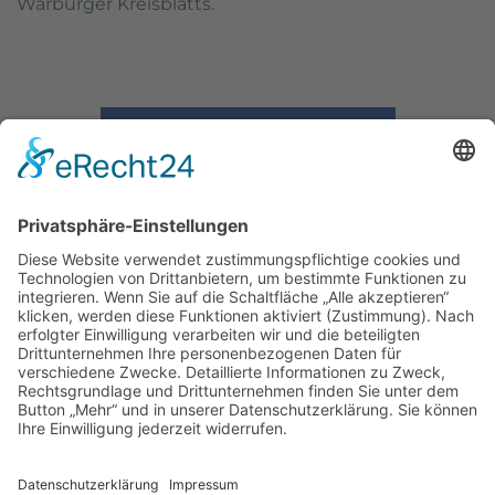
Warburger Kreisblatts.
Zurück zum Beitrags-Archiv
Schützenverein Warburg von 1591 e.V.
Impressum
|
Datenschutz
Werde Förderer des
Schützenwesens