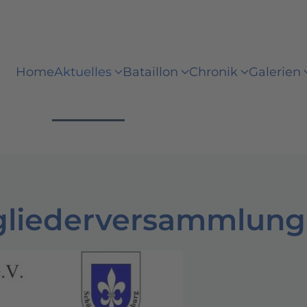
Home
Aktuelles
Bataillon
Chronik
Galerien
tgliederversammlung