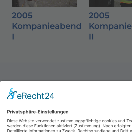
2005
2005
Kompanieabend
Kompanie
I
II
Schützenverein Warburg von 1591 e.V.
Impressum
|
Datenschutz