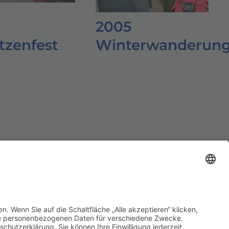
2005
tzenfest
Winterwanderun
er des Schützenwesens
ein unterstützen?
danken uns für deine Hilfe!