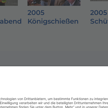
2005
2005
abend
Königschießen
Schü
Werde Förder
Du möchtest unseren Ver
Geht ganz einfach! Wir be