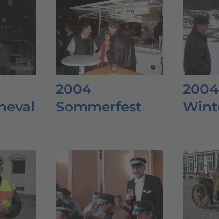
2004
2004
neval
Sommerfest
Wint